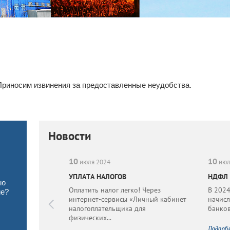
Приносим извинения за предоставленные неудобства.
Новости
10
10
июля 2024
июл
ОСРОЧНЫХ
УПЛАТА НАЛОГОВ
НДФЛ 
ую
Оплатить налог легко! Через
В 2024
ие?
сса
интернет-сервисы «Личный кабинет
начисл
ционно-
налогоплательщика для
банков
пания для
физических...
ям ПДС.
Подроб