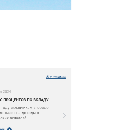
Все новости
10
я 2024
июля 2024
С ПРОЦЕНТОВ ПО ВКЛАДУ
В ОТПУСК БЕЗ ДОЛГОВ!
 году вкладчикам впервые
Уезжая в отпуск, не забудьте
ят налог на доходы от
проверить и оплатить
ских вкладов!
задолженность!
нее
Подробнее