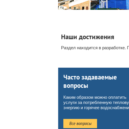
Наши достижения
Раздел находится в разработке. 
Часто задаваемые
вопросы
10
29
марта 2022
мая 2025
Каким образом можно оплатить
СТРОИМ КУZБАСС
О ПРОГРАММЕ ДОЛГ
услуги за потребленную теплов
СБЕРЕЖЕНИЙ
энергию и горячее водоснабжен
Подробнее
На территории Кузба
проводится информа
разъяснительная кам
Все вопросы
населения по услови